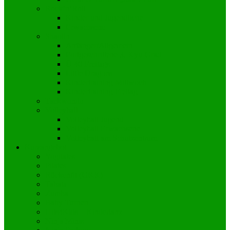
Rock’n’Roll
Kinder und Jugendliche
Erwachsene
Shaolin
Anfänger/Allgemein
Fortgeschrittene 3. Kyu-Grad
Ü 40 Freitags
Little Dragons
Kindertraining Mittwoch
Kindertraining Freitag
Taekwondo
Volleyball
Volleyball Jugend
Volleyball Erwachsene
Volleyball am Schulzentrum
Kursangebot
Yogilates
Pilates
Rückenfit (GKK)
Tabata
Zumba
Baby-Turnen
Hits4Kids – Kindertanz
Ninja Minis