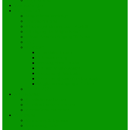
Ninja Parkour
Veranstaltungen
Mitgliedschaft
Mitgliedschaftsbeiträge
Beitrittserklärung
Abteilungsänderung oder -Austritt
Kündigung der Mitgliedschaft
E-Mail Benachrichtigung für News
FAQ
Formulare
Kontodaten ändern
Adressänderung
Meldung eines Unfalls
Anfrage Mitgliedsdaten
Abrechnung Fahrkosten
Abrechnung Kampfrichterauslagen
Mitgliedsbestätigung anfordern
TB-Info 2025
Arbeitsdienste
Arbeitsdienste buchen
Arbeitswünsche einreichen
Arbeitsdienst einreichen
Vermietung
Vermietung Spiegelsaal
Vermietung Halle