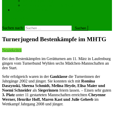
Vermietungsanfrage
Wir vermieten unsere Hüpfburg!
Engagier dich bei uns!
site mode button
Suchen nach:
Turnerjugend Bestenkämpfe im MHTG
Neuigkeiten
Bei den Bestenkämpfen im Gerätturnen am 11. März in Laufenburg
gingen vom Turnerbund Wyhlen sechs Mädchen-Mannschaften an
den Start.
Sehr erfolgreich waren in der
Gauklasse
die Turnerinnen der
Jahrgänge 2002 und jünger. Sie konnten sich mit
Romina
Daszynski, Sheena Schmidt, Melina Heyde, Elisa Maier und
Noemi Schneider
als
Siegerinnen
feiern lassen. – Einen sehr guten
3. Platz
unter 11 gestarteten Mannschaften erreichten
Cheyenne
Werner, Henrike Hoff, Maren Kast und Julie Geheeb
im
Wettkampf Jahrgang 2008 und jünger.