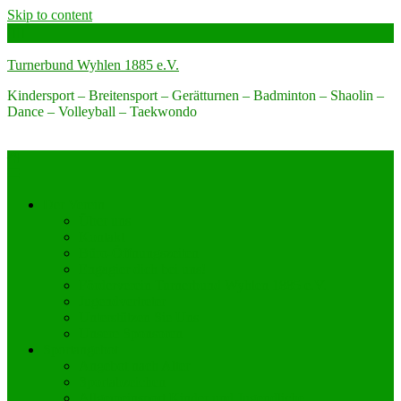
Skip to content
Turnerbund Wyhlen 1885 e.V.
Kindersport – Breitensport – Gerätturnen – Badminton – Shaolin –
Dance – Volleyball – Taekwondo
Der Verein
Über uns
Kontakt
Büro-Öffnungszeiten
Engagier dich bei uns!
Förderverein Turnerbund Wyhlen 1885 e.V.
Jugendvertreter
Unterstützen Sie Uns
Unsere Sponsoren
Sportangebot
Angebot nach Alter
Sportabzeichen
Allgemeinsport Kinder und Jugendliche