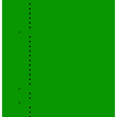
Eltern-Kind Turnen 2-4 Jahre
Sport & Spaß 4-6 Jahre
Sport & Spaß 6-8 Jahre
Mädchenturnen 3. und 4. Klasse
Mädchenturnen ab 5. Klasse
Akrobatik ab 5. Klasse
Breitensport Erwachsene
Step-Aerobic und Bodyforming
Faszien-Training
Power-Workout
Calisthenics Workout
Fitness-Gruppe
Seniorinnen
Donnerstags-Frauen
Dienstags-Männer
Dienstags-Frauen
Boule
Lauftreff
Badminton
Schüler und Jugendliche
Aktive und Hobbyspieler
Gerätturnen
Gerätturnen Mädchen ab 6 Jahre
Gerätturnen Mädchen ab 10 Jahren
Gerät & Turnen „Just 4 Fun“