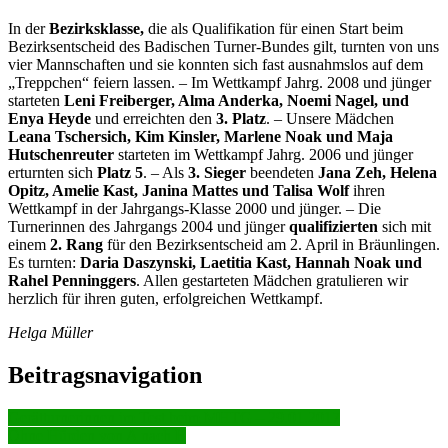
In der
Bezirksklasse,
die als Qualifikation für einen Start beim
Bezirksentscheid des Badischen Turner-Bundes gilt, turnten von uns
vier Mannschaften und sie konnten sich fast ausnahmslos auf dem
„Treppchen“ feiern lassen. – Im Wettkampf Jahrg. 2008 und jünger
starteten
Leni Freiberger, Alma Anderka, Noemi Nagel, und
Enya Heyde
und erreichten den
3. Platz
. – Unsere Mädchen
Leana Tschersich, Kim Kinsler, Marlene Noak und Maja
Hutschenreuter
starteten im Wettkampf Jahrg. 2006 und jünger
erturnten sich
Platz 5
. – Als
3. Sieger
beendeten
Jana Zeh, Helena
Opitz, Amelie Kast, Janina Mattes und Talisa Wolf
ihren
Wettkampf in der Jahrgangs-Klasse 2000 und jünger. – Die
Turnerinnen des Jahrgangs 2004 und jünger
qualifizierten
sich mit
einem
2. Rang
für den Bezirksentscheid am 2. April in Bräunlingen.
Es turnten:
Daria Daszynski, Laetitia Kast, Hannah Noak und
Rahel Penninggers
. Allen gestarteten Mädchen gratulieren wir
herzlich für ihren guten, erfolgreichen Wettkampf.
Helga Müller
Beitragsnavigation
Gerätturnerinnen im Test beim MHTG – 29.01.2017
Ohne Hürden von A nach B