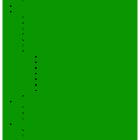
Ninja Parkour
Veranstaltungen
Mitgliedschaft
Mitgliedschaftsbeiträge
Beitrittserklärung
Abteilungsänderung oder -Austritt
Kündigung der Mitgliedschaft
E-Mail Benachrichtigung für News
FAQ
Formulare
Kontodaten ändern
Adressänderung
Meldung eines Unfalls
Anfrage Mitgliedsdaten
Abrechnung Fahrkosten
Abrechnung Kampfrichterauslagen
Mitgliedsbestätigung anfordern
TB-Info 2025
Arbeitsdienste
Arbeitsdienste buchen
Arbeitswünsche einreichen
Arbeitsdienst einreichen
Vermietung
Vermietung Spiegelsaal
Vermietung Halle