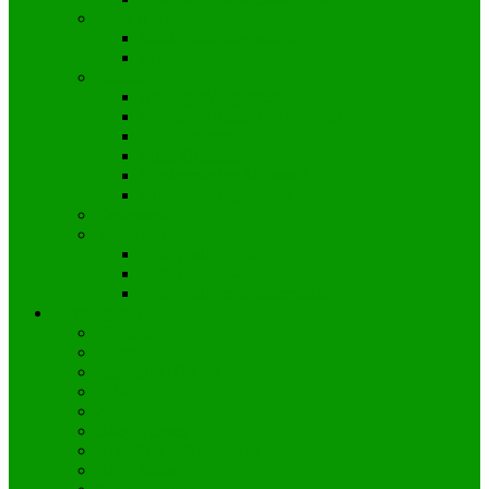
Rock’n’Roll
Kinder und Jugendliche
Erwachsene
Shaolin
Anfänger/Allgemein
Fortgeschrittene 3. Kyu-Grad
Ü 40 Freitags
Little Dragons
Kindertraining Mittwoch
Kindertraining Freitag
Taekwondo
Volleyball
Volleyball Jugend
Volleyball Erwachsene
Volleyball am Schulzentrum
Kursangebot
Yogilates
Pilates
Rückenfit (GKK)
Tabata
Zumba
Baby-Turnen
Hits4Kids – Kindertanz
Ninja Minis