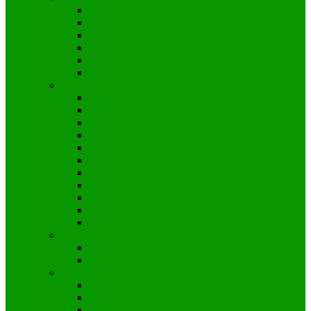
Eltern-Kind Turnen 2-4 Jahre
Sport & Spaß 4-6 Jahre
Sport & Spaß 6-8 Jahre
Mädchenturnen 3. und 4. Klasse
Mädchenturnen ab 5. Klasse
Akrobatik ab 5. Klasse
Breitensport Erwachsene
Step-Aerobic und Bodyforming
Faszien-Training
Power-Workout
Calisthenics Workout
Fitness-Gruppe
Seniorinnen
Donnerstags-Frauen
Dienstags-Männer
Dienstags-Frauen
Boule
Lauftreff
Badminton
Schüler und Jugendliche
Aktive und Hobbyspieler
Gerätturnen
Gerätturnen Mädchen ab 6 Jahre
Gerätturnen Mädchen ab 10 Jahren
Gerät & Turnen „Just 4 Fun“