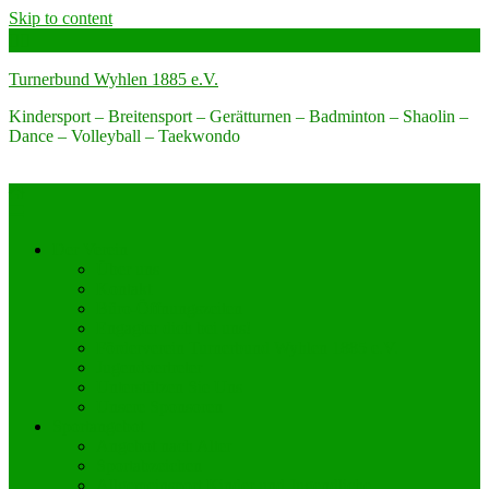
Skip to content
Turnerbund Wyhlen 1885 e.V.
Kindersport – Breitensport – Gerätturnen – Badminton – Shaolin –
Dance – Volleyball – Taekwondo
Der Verein
Über uns
Kontakt
Büro-Öffnungszeiten
Engagier dich bei uns!
Förderverein Turnerbund Wyhlen 1885 e.V.
Jugendvertreter
Unterstützen Sie Uns
Unsere Sponsoren
Sportangebot
Angebot nach Alter
Sportabzeichen
Allgemeinsport Kinder und Jugendliche