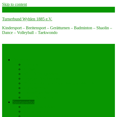
Skip to content
Turnerbund Wyhlen 1885 e.V.
Kindersport – Breitensport – Gerätturnen – Badminton – Shaolin –
Dance – Volleyball – Taekwondo
Der Verein
Über uns
Kontakt
Büro-Öffnungszeiten
Engagier dich bei uns!
Förderverein Turnerbund Wyhlen 1885 e.V.
Jugendvertreter
Unterstützen Sie Uns
Unsere Sponsoren
Sportangebot
Angebot nach Alter
Sportabzeichen
Allgemeinsport Kinder und Jugendliche