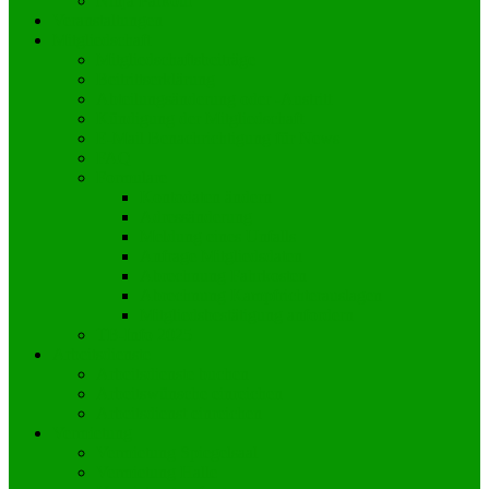
Ninja Parkour
Veranstaltungen
Mitgliedschaft
Mitgliedschaftsbeiträge
Beitrittserklärung
Abteilungsänderung oder -Austritt
Kündigung der Mitgliedschaft
E-Mail Benachrichtigung für News
FAQ
Formulare
Kontodaten ändern
Adressänderung
Meldung eines Unfalls
Anfrage Mitgliedsdaten
Abrechnung Fahrkosten
Abrechnung Kampfrichterauslagen
Mitgliedsbestätigung anfordern
TB-Info 2025
Arbeitsdienste
Arbeitsdienste buchen
Arbeitswünsche einreichen
Arbeitsdienst einreichen
Vermietung
Vermietung Spiegelsaal
Vermietung Halle