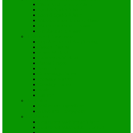
Eltern-Kind Turnen 2-4 Jahre
Sport & Spaß 4-6 Jahre
Sport & Spaß 6-8 Jahre
Mädchenturnen 3. und 4. Klasse
Mädchenturnen ab 5. Klasse
Akrobatik ab 5. Klasse
Breitensport Erwachsene
Step-Aerobic und Bodyforming
Faszien-Training
Power-Workout
Calisthenics Workout
Fitness-Gruppe
Seniorinnen
Donnerstags-Frauen
Dienstags-Männer
Dienstags-Frauen
Boule
Lauftreff
Badminton
Schüler und Jugendliche
Aktive und Hobbyspieler
Gerätturnen
Gerätturnen Mädchen ab 6 Jahre
Gerätturnen Mädchen ab 10 Jahren
Gerät & Turnen „Just 4 Fun“