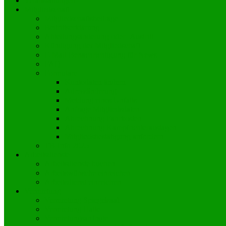
Veranstaltungen
Mitgliedschaft
Mitgliedschaftsbeiträge
Beitrittserklärung
Abteilungsänderung oder -Austritt
Kündigung der Mitgliedschaft
E-Mail Benachrichtigung für News
FAQ
Formulare
Kontodaten ändern
Adressänderung
Meldung eines Unfalls
Anfrage Mitgliedsdaten
Abrechnung Fahrkosten
Abrechnung Kampfrichterauslagen
Mitgliedsbestätigung anfordern
TB-Info 2025
Arbeitsdienste
Arbeitsdienste buchen
Arbeitswünsche einreichen
Arbeitsdienst einreichen
Vermietung
Vermietung Spiegelsaal
Vermietung Halle
Vermietungsanfrage