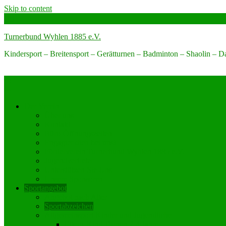
Skip to content
Turnerbund Wyhlen 1885 e.V.
Kindersport – Breitensport – Gerätturnen – Badminton – Shaolin – 
Der Verein
Über uns
Kontakt
Büro-Öffnungszeiten
Engagier dich bei uns!
Förderverein Turnerbund Wyhlen 1885 e.V.
Jugendvertreter
Unterstützen Sie Uns
Unsere Sponsoren
Sportangebot
Angebot nach Alter
Sportabzeichen
Allgemeinsport Kinder und Jugendliche
Eltern-Kind Turnen 2-4 Jahre