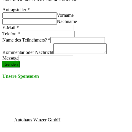
Antragsteller
*
Vorname
Nachname
E-Mail
*
Telefon
*
Name des Teilnehmers?
*
Kommentar oder Nachricht
Message
Senden
Unsere Sponsoren
Autohaus Winzer GmbH