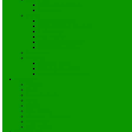
Kinder und Jugendliche
Erwachsene
Shaolin
Anfänger/Allgemein
Fortgeschrittene 3. Kyu-Grad
Ü 40 Freitags
Little Dragons
Kindertraining Mittwoch
Kindertraining Freitag
Taekwondo
Volleyball
Volleyball Jugend
Volleyball Erwachsene
Volleyball am Schulzentrum
Kursangebot
Yogilates
Pilates
Rückenfit (GKK)
Tabata
Zumba
Baby-Turnen
Hits4Kids – Kindertanz
Ninja Minis
Ninja Parkour