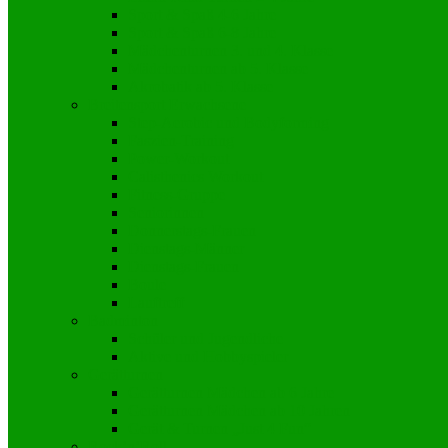
Sport & Spaß 4-6 Jahre
Sport & Spaß 6-8 Jahre
Mädchenturnen 3. und 4. Klasse
Mädchenturnen ab 5. Klasse
Akrobatik ab 5. Klasse
Breitensport Erwachsene
Step-Aerobic und Bodyforming
Faszien-Training
Power-Workout
Calisthenics Workout
Fitness-Gruppe
Seniorinnen
Donnerstags-Frauen
Dienstags-Männer
Dienstags-Frauen
Boule
Lauftreff
Badminton
Schüler und Jugendliche
Aktive und Hobbyspieler
Gerätturnen
Gerätturnen Mädchen ab 6 Jahre
Gerätturnen Mädchen ab 10 Jahren
Gerät & Turnen „Just 4 Fun“
Rock’n’Roll