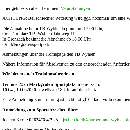
Hier geht es zu allen Terminen:
Veranstaltungen
ACHTUNG: Bei schlechter Witterung wird ggf. nochmals um eine W
Die Abnahme beim TB Wyhlen beginnt um 17.00 Uhr,
Ort: Turnplatz TB, Wyhlen Jahnweg 11
In Grenzach beginnt die Abnahme ab 18:00 Uhr
Ort: Markgrafensportplatz
Anmeldungen über die Homepage des TB Wyhlen“
Nähere Information für Absolventen zu den entsprechenden Anforderu
Wir bieten auch Trainingsabende an:
Termine 2026
Markgrafen-Sportplatz in
Grenzach:
16.04., 10.062026. jeweils ab 18 Uhr auf dem Platz
Eine Anmeldung zum Training ist nicht nötig! Einfach vorbeikommen,
Anmeldung zum Sportabzeichen über:
Jochen Kerth: 07624/9847925 –
jochen.kerth@turnerbund-wyhlen.d
Oder direkt über unser Online Formular: