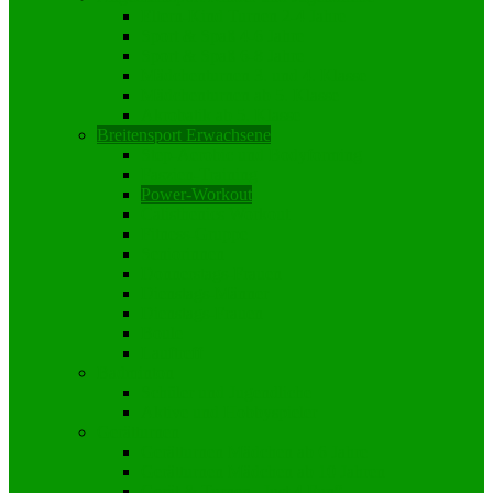
Eltern-Kind Turnen 2-4 Jahre
Sport & Spaß 4-6 Jahre
Sport & Spaß 6-8 Jahre
Mädchenturnen 3. und 4. Klasse
Mädchenturnen ab 5. Klasse
Akrobatik ab 5. Klasse
Breitensport Erwachsene
Step-Aerobic und Bodyforming
Faszien-Training
Power-Workout
Calisthenics Workout
Fitness-Gruppe
Seniorinnen
Donnerstags-Frauen
Dienstags-Männer
Dienstags-Frauen
Boule
Lauftreff
Badminton
Schüler und Jugendliche
Aktive und Hobbyspieler
Gerätturnen
Gerätturnen Mädchen ab 6 Jahre
Gerätturnen Mädchen ab 10 Jahren
Gerät & Turnen „Just 4 Fun“