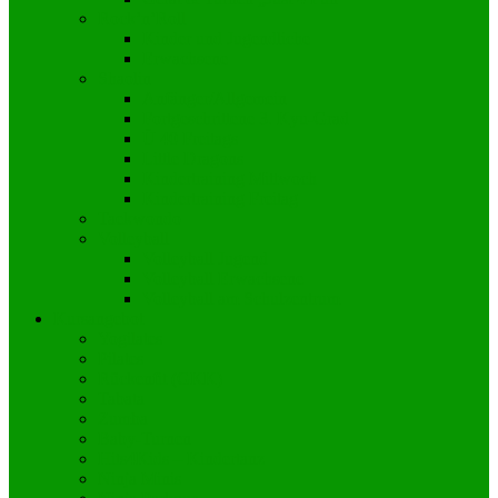
Rock’n’Roll
Kinder und Jugendliche
Erwachsene
Shaolin
Anfänger/Allgemein
Fortgeschrittene 3. Kyu-Grad
Ü 40 Freitags
Little Dragons
Kindertraining Mittwoch
Kindertraining Freitag
Taekwondo
Volleyball
Volleyball Jugend
Volleyball Erwachsene
Volleyball am Schulzentrum
Kursangebot
Yogilates
Pilates
Rückenfit (GKK)
Tabata
Zumba
Baby-Turnen
Hits4Kids – Kindertanz
Ninja Minis