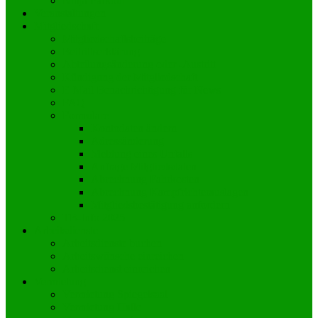
Ninja Parkour
Veranstaltungen
Mitgliedschaft
Mitgliedschaftsbeiträge
Beitrittserklärung
Abteilungsänderung oder -Austritt
Kündigung der Mitgliedschaft
E-Mail Benachrichtigung für News
FAQ
Formulare
Kontodaten ändern
Adressänderung
Meldung eines Unfalls
Anfrage Mitgliedsdaten
Abrechnung Fahrkosten
Abrechnung Kampfrichterauslagen
Mitgliedsbestätigung anfordern
TB-Info 2025
Arbeitsdienste
Arbeitsdienste buchen
Arbeitswünsche einreichen
Arbeitsdienst einreichen
Vermietung
Vermietung Spiegelsaal
Vermietung Halle