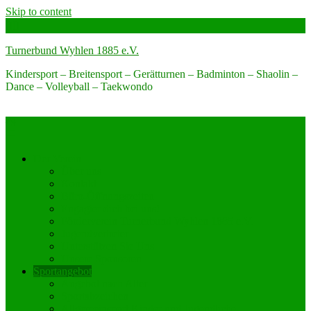
Skip to content
Turnerbund Wyhlen 1885 e.V.
Kindersport – Breitensport – Gerätturnen – Badminton – Shaolin –
Dance – Volleyball – Taekwondo
Der Verein
Über uns
Kontakt
Büro-Öffnungszeiten
Engagier dich bei uns!
Förderverein Turnerbund Wyhlen 1885 e.V.
Jugendvertreter
Unterstützen Sie Uns
Unsere Sponsoren
Sportangebot
Angebot nach Alter
Sportabzeichen
Allgemeinsport Kinder und Jugendliche