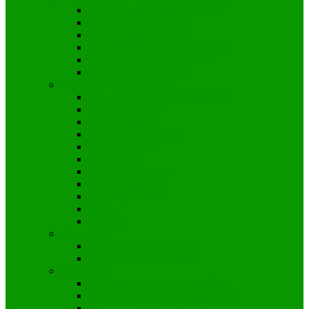
Eltern-Kind Turnen 2-4 Jahre
Sport & Spaß 4-6 Jahre
Sport & Spaß 6-8 Jahre
Mädchenturnen 3. und 4. Klasse
Mädchenturnen ab 5. Klasse
Akrobatik ab 5. Klasse
Breitensport Erwachsene
Step-Aerobic und Bodyforming
Faszien-Training
Power-Workout
Calisthenics Workout
Fitness-Gruppe
Seniorinnen
Donnerstags-Frauen
Dienstags-Männer
Dienstags-Frauen
Boule
Lauftreff
Badminton
Schüler und Jugendliche
Aktive und Hobbyspieler
Gerätturnen
Gerätturnen Mädchen ab 6 Jahre
Gerätturnen Mädchen ab 10 Jahren
Gerät & Turnen „Just 4 Fun“