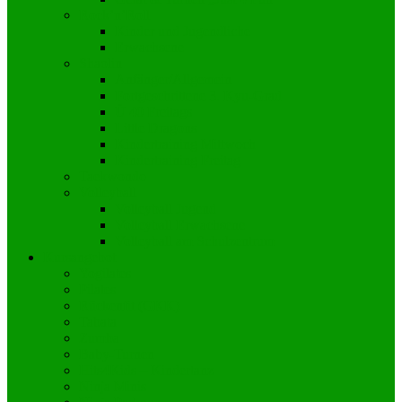
Rock’n’Roll
Kinder und Jugendliche
Erwachsene
Shaolin
Anfänger/Allgemein
Fortgeschrittene 3. Kyu-Grad
Ü 40 Freitags
Little Dragons
Kindertraining Mittwoch
Kindertraining Freitag
Taekwondo
Volleyball
Volleyball Jugend
Volleyball Erwachsene
Volleyball am Schulzentrum
Kursangebot
Yogilates
Pilates
Rückenfit (GKK)
Tabata
Zumba
Baby-Turnen
Hits4Kids – Kindertanz
Ninja Minis