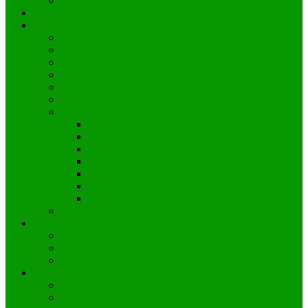
Ninja Parkour
Veranstaltungen
Mitgliedschaft
Mitgliedschaftsbeiträge
Beitrittserklärung
Abteilungsänderung oder -Austritt
Kündigung der Mitgliedschaft
E-Mail Benachrichtigung für News
FAQ
Formulare
Kontodaten ändern
Adressänderung
Meldung eines Unfalls
Anfrage Mitgliedsdaten
Abrechnung Fahrkosten
Abrechnung Kampfrichterauslagen
Mitgliedsbestätigung anfordern
TB-Info 2025
Arbeitsdienste
Arbeitsdienste buchen
Arbeitswünsche einreichen
Arbeitsdienst einreichen
Vermietung
Vermietung Spiegelsaal
Vermietung Halle