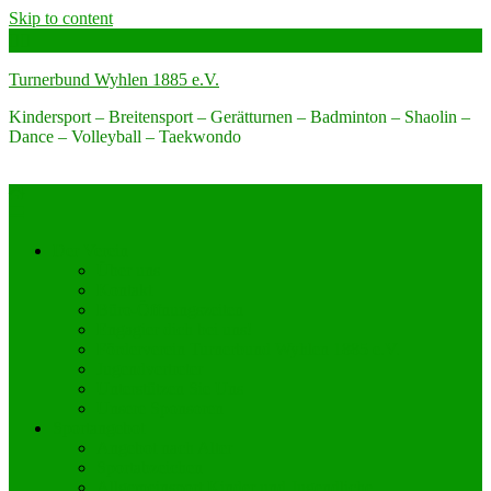
Skip to content
Turnerbund Wyhlen 1885 e.V.
Kindersport – Breitensport – Gerätturnen – Badminton – Shaolin –
Dance – Volleyball – Taekwondo
Der Verein
Über uns
Kontakt
Büro-Öffnungszeiten
Engagier dich bei uns!
Förderverein Turnerbund Wyhlen 1885 e.V.
Jugendvertreter
Unterstützen Sie Uns
Unsere Sponsoren
Sportangebot
Angebot nach Alter
Sportabzeichen
Allgemeinsport Kinder und Jugendliche