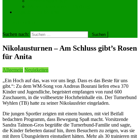
Vermietungsanfrage
Wir vermieten unsere Hüpfburg!
Engagier dich bei uns!
site mode button
Suchen nach:
Nikolausturnen – Am Schluss gibt’s Rosen
für Anita
Allgemein
Neuigkeiten
„Ein Hoch auf das, was vor uns liegt. Dass es das Beste für uns
gibt.“: Zu dem WM-Song von Andreas Bourani liefen etwa 370
Kinder und Jugendliche, begeistert empfangen von rund 600
Zuschauern, in die vollbesetzte Hochrheinhalle ein. Der Turne
rbund
Wyhlen (TB) hatte zu seiner Nikolausfeier eingeladen.
Die jungen Sportler zeigten mit einem bunten, mit viel Beifall
bedachten Programm, dass Bewegung Spaß macht. Vorsitzende
Sandra Talmon-Gros begrüßte die Turnerbund-Familie und sagte,
die Kinder fieberten darauf hin, ihren Besuchern zu zeigen, was sie
mit ihren Übungsleitern einstudiert hätten. Mehr als 30 trainieren mit