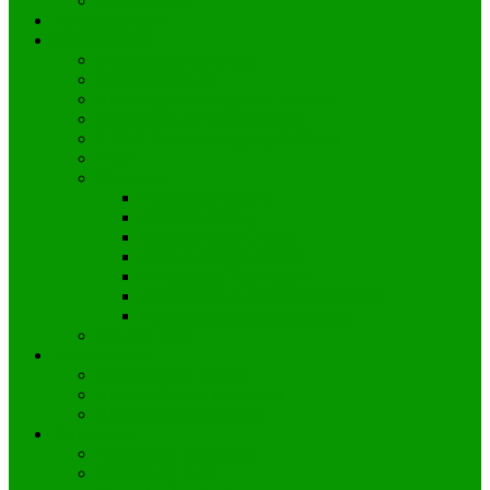
Ninja Parkour
Veranstaltungen
Mitgliedschaft
Mitgliedschaftsbeiträge
Beitrittserklärung
Abteilungsänderung oder -Austritt
Kündigung der Mitgliedschaft
E-Mail Benachrichtigung für News
FAQ
Formulare
Kontodaten ändern
Adressänderung
Meldung eines Unfalls
Anfrage Mitgliedsdaten
Abrechnung Fahrkosten
Abrechnung Kampfrichterauslagen
Mitgliedsbestätigung anfordern
TB-Info 2025
Arbeitsdienste
Arbeitsdienste buchen
Arbeitswünsche einreichen
Arbeitsdienst einreichen
Vermietung
Vermietung Spiegelsaal
Vermietung Halle