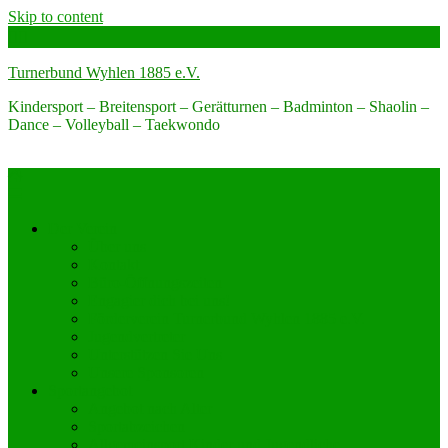
Skip to content
Turnerbund Wyhlen 1885 e.V.
Kindersport – Breitensport – Gerätturnen – Badminton – Shaolin –
Dance – Volleyball – Taekwondo
Der Verein
Über uns
Kontakt
Büro-Öffnungszeiten
Engagier dich bei uns!
Förderverein Turnerbund Wyhlen 1885 e.V.
Jugendvertreter
Unterstützen Sie Uns
Unsere Sponsoren
Sportangebot
Angebot nach Alter
Sportabzeichen
Allgemeinsport Kinder und Jugendliche