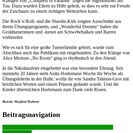
Klängen von „Conquest of Paradise‘ zogen die Jugendturner am
Tau. Dazu wurden Eltern zu Hilfe geholt, so dass es sehr zur Freude
der Zuschauer zu einem richtigen Wettziehen kann.
Die Rock’n’Roll- und die Shaolin-Kids zeigten Ausschnitte aus
ihrem Übungsprogramm, und „Wonderful Dreams“ hatten die
Gerätturnerinnen und -turner am Schwebebalken und Barren
vorbereitet.
Wie es sich für eine große Turnerfamilie gehört, wurde zum
Abschluss auch das Publikum mit eingebunden: Zu den Klänge von
Alice Mertons „No Roots“ ging es rhythmisch in den Abend.
In die Nikolausfeier eingebettet war eine besondere Ehrung.
Seit
nunmehr 20 Jahren steht Anita Horlemann Woche für Woche als
Übungsleiterin in der Halle, wofür ihr von Sandra Talmon-Gros mit
herzlichen Worten und einem Präsent gedankt wurde. Und die
Kinder überreichten Horlemann zum Dank viele Rosen.
Bericht: Manfred Herbertz
Beitragsnavigation
Shaolin – Erfolgreicher Saisonabschluss bei den Schweizer
Meisterschaften