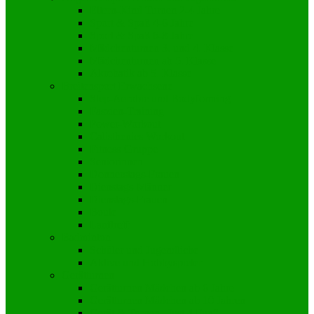
Eltern-Kind Turnen 2-4 Jahre
Sport & Spaß 4-6 Jahre
Sport & Spaß 6-8 Jahre
Mädchenturnen 3. und 4. Klasse
Mädchenturnen ab 5. Klasse
Akrobatik ab 5. Klasse
Breitensport Erwachsene
Step-Aerobic und Bodyforming
Faszien-Training
Power-Workout
Calisthenics Workout
Fitness-Gruppe
Seniorinnen
Donnerstags-Frauen
Dienstags-Männer
Dienstags-Frauen
Boule
Lauftreff
Badminton
Schüler und Jugendliche
Aktive und Hobbyspieler
Gerätturnen
Gerätturnen Mädchen ab 6 Jahre
Gerätturnen Mädchen ab 10 Jahren
Gerät & Turnen „Just 4 Fun“