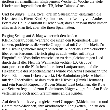
großem ehrenamtlichem Engagement Woche für Woche die viele
Kinder und Jugendlichen des TB, lobte Talmon-Gros.
Und los ging’s: „Eins, zwei, drei im Sauseschritt“ erstürmten die
Kleinsten des Eltern-Kind-Spielturnens unter Leitung von Andrea
Peters die Halle. Amüsant zu sehen war, dass hier zwar nicht immer
alles nach Plan lief, aber alle ihren Spaß hatten.
Es ging Schlag auf Schlag weiter mit den beiden
Kleinkindergruppen. Während die einen den Körperteil-Blues
tanzten, probierte es die zweite Gruppe mal mit Gemütlichkeit. Zu
den Dschungelbuch-Klängen tollten die Kinder als Tiere verkleidet
über einen Parcours. Tierisch ging es auch weiter mit „Papa
Pinguin“, die Vorschüler watschelten zu dem gleichnamigen Lied
durch die Halle. Fleißige Weihnachtswichtel (LA-Gruppe)
transportierten die Päckchen über einen Laufparcours, und die
Hexenschule des Mädchenturnens wurde von Anita Horlemann und
Heike Eichin zum Leben erweckt.
Die Badmintonspieler wirbelten
mit den Federbällen, so dass auch der Nikolaus (Frank Hermann)
und sein Knecht Ruprecht (Ruven Stimm) Lust bekamen, die Rute
zur Seite zu legen und zum Badmintonschläger zu greifen. Am Ende
verteilten sie doch noch Grättimänner an die Kinder.
Auf dem Airtrack zeigten gleich zwei Gruppen (Mädchenturnen und
Gerätturnen-Mädchen) ihre akrobatischen Fähigkeiten, und zu den