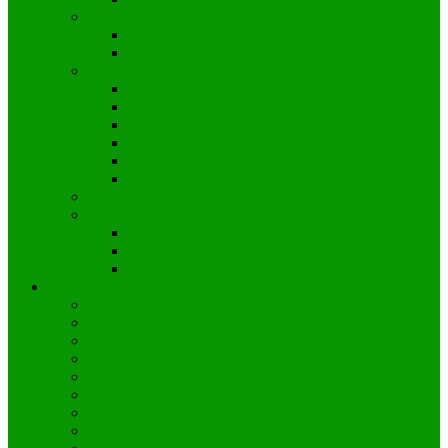
Rock’n’Roll
Kinder und Jugendliche
Erwachsene
Shaolin
Anfänger/Allgemein
Fortgeschrittene 3. Kyu-Grad
Ü 40 Freitags
Little Dragons
Kindertraining Mittwoch
Kindertraining Freitag
Taekwondo
Volleyball
Volleyball Jugend
Volleyball Erwachsene
Volleyball am Schulzentrum
Kursangebot
Yogilates
Pilates
Rückenfit (GKK)
Tabata
Zumba
Baby-Turnen
Hits4Kids – Kindertanz
Ninja Minis