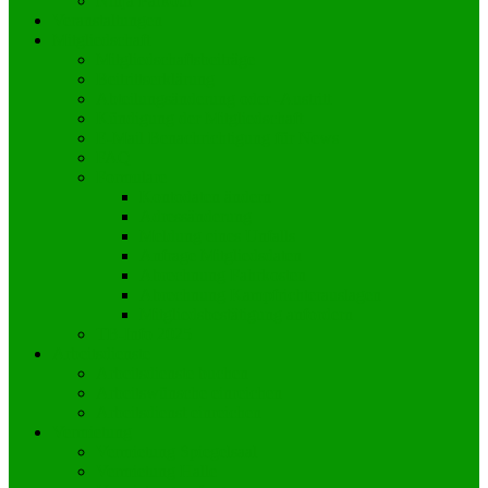
Ninja Parkour
Veranstaltungen
Mitgliedschaft
Mitgliedschaftsbeiträge
Beitrittserklärung
Abteilungsänderung oder -Austritt
Kündigung der Mitgliedschaft
E-Mail Benachrichtigung für News
FAQ
Formulare
Kontodaten ändern
Adressänderung
Meldung eines Unfalls
Anfrage Mitgliedsdaten
Abrechnung Fahrkosten
Abrechnung Kampfrichterauslagen
Mitgliedsbestätigung anfordern
TB-Info 2025
Arbeitsdienste
Arbeitsdienste buchen
Arbeitswünsche einreichen
Arbeitsdienst einreichen
Vermietung
Vermietung Spiegelsaal
Vermietung Halle