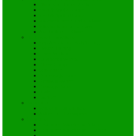
Eltern-Kind Turnen 2-4 Jahre
Sport & Spaß 4-6 Jahre
Sport & Spaß 6-8 Jahre
Mädchenturnen 3. und 4. Klasse
Mädchenturnen ab 5. Klasse
Akrobatik ab 5. Klasse
Breitensport Erwachsene
Step-Aerobic und Bodyforming
Faszien-Training
Power-Workout
Calisthenics Workout
Fitness-Gruppe
Seniorinnen
Donnerstags-Frauen
Dienstags-Männer
Dienstags-Frauen
Boule
Lauftreff
Badminton
Schüler und Jugendliche
Aktive und Hobbyspieler
Gerätturnen
Gerätturnen Mädchen ab 6 Jahre
Gerätturnen Mädchen ab 10 Jahren
Gerät & Turnen „Just 4 Fun“