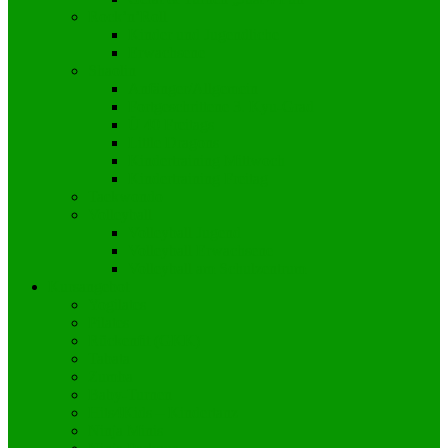
Rock’n’Roll
Kinder und Jugendliche
Erwachsene
Shaolin
Anfänger/Allgemein
Fortgeschrittene 3. Kyu-Grad
Ü 40 Freitags
Little Dragons
Kindertraining Mittwoch
Kindertraining Freitag
Taekwondo
Volleyball
Volleyball Jugend
Volleyball Erwachsene
Volleyball am Schulzentrum
Kursangebot
Yogilates
Pilates
Rückenfit (GKK)
Tabata
Zumba
Baby-Turnen
Hits4Kids – Kindertanz
Ninja Minis