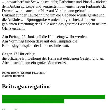
– „bewaffnet“ mit Schwingschleifer, Farbeimer und Pinsel – rückten
dem Anbau zu Leibe und verpassten ihm einen neuen F
arbanstrich.
Derweil wurde auch der Platz auf Vordermann gebracht.
Unkraut auf der Laufbahn und um die Gebäude wurde gejätet und
die Anläufe zur Sprunggrube wurden hergerichtet, damit zur
geplanten Eröffnung der Halle auch das gesamte Gelände in neuem
Glanz erstrahlt.
Am Freitag, 23. Juni, soll die Halle eingeweiht werden.
Am Vormittag finden dazu auf den Turnplatz die
Bundesjugendspiele der Lindenschule statt.
Gegen 17 Uhr erfolgt
die offizielle Einweihung der Halle mit geladenen Gästen, und am
Abend steigt dann ein großes Sommerfest.
Oberbadisches Volksblatt, 05.05.2017
Manfred Herbertz
Beitragsnavigation
„Kommt, schaut, helft mit“ – Arbeitsdienst rund um die neue Halle
Sommerfest TB-Wyhlen am 23.06.2017