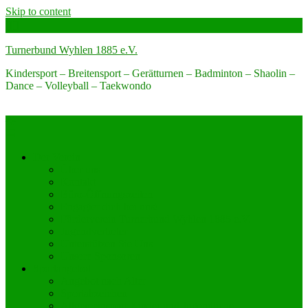
Skip to content
Turnerbund Wyhlen 1885 e.V.
Kindersport – Breitensport – Gerätturnen – Badminton – Shaolin –
Dance – Volleyball – Taekwondo
Der Verein
Über uns
Kontakt
Büro-Öffnungszeiten
Engagier dich bei uns!
Förderverein Turnerbund Wyhlen 1885 e.V.
Jugendvertreter
Unterstützen Sie Uns
Unsere Sponsoren
Sportangebot
Angebot nach Alter
Sportabzeichen
Allgemeinsport Kinder und Jugendliche