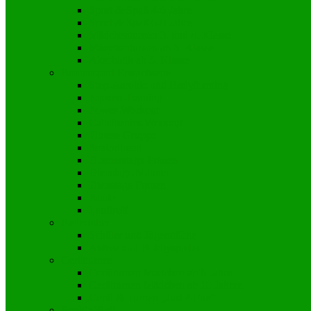
Sport & Spaß 4-6 Jahre
Sport & Spaß 6-8 Jahre
Mädchenturnen 3. und 4. Klasse
Mädchenturnen ab 5. Klasse
Akrobatik ab 5. Klasse
Breitensport Erwachsene
Step-Aerobic und Bodyforming
Faszien-Training
Power-Workout
Calisthenics Workout
Fitness-Gruppe
Seniorinnen
Donnerstags-Frauen
Dienstags-Männer
Dienstags-Frauen
Boule
Lauftreff
Badminton
Schüler und Jugendliche
Aktive und Hobbyspieler
Gerätturnen
Gerätturnen Mädchen ab 6 Jahre
Gerätturnen Mädchen ab 10 Jahren
Gerät & Turnen „Just 4 Fun“
Rock’n’Roll