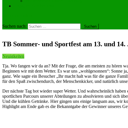
Wir vermieten unsere Hüpfburg!
Engagier dich bei uns!
site mode button
Suchen nach:
TB Sommer- und Sportfest am 13. und 14. 
Neuigkeiten
Tja. Wo fangen wir da an? Mit der Frage, die am meisten zu hören w
Beginnen wir mit dem Wetter. Es war uns „wohlgesonnen“: Sonne ja, 
ganz. Wie sagte ein Besucher „Ihr macht halt was für die ganze Fami
für den Spaß zwischendurch, der Menschenkicker, und natürlich unse
Der nächste Tag bot wieder super Wetter. Und wahrscheinlich haben e
sportlichen Parcours unserer Abteilungen zu absolvieren und sich übe
Und die kühlen Getränke. Hier gingen uns einige langsam aus, wir kon
Highlight am Ende gab es die Bekanntgabe der Gewinner unseres Gew