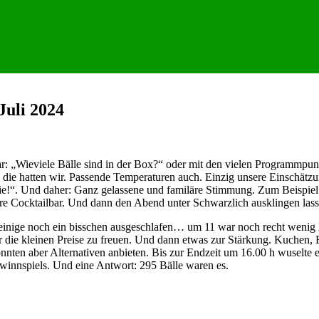
Juli 2024
ar: „Wieviele Bälle sind in der Box?“ oder mit den vielen Programmpun
die hatten wir. Passende Temperaturen auch. Einzig unsere Einschätz
lie!“. Und daher: Ganz gelassene und familäre Stimmung. Zum Beispiel
re Cocktailbar. Und dann den Abend unter Schwarzlich ausklingen lass
inige noch ein bisschen ausgeschlafen… um 11 war noch recht wenig Be
r die kleinen Preise zu freuen. Und dann etwas zur Stärkung. Kuchen, 
nten aber Alternativen anbieten. Bis zur Endzeit um 16.00 h wuselte e
innspiels. Und eine Antwort: 295 Bälle waren es.