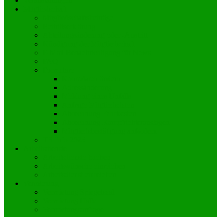
Veranstaltungen
Mitgliedschaft
Mitgliedschaftsbeiträge
Beitrittserklärung
Abteilungsänderung oder -Austritt
Kündigung der Mitgliedschaft
E-Mail Benachrichtigung für News
FAQ
Formulare
Kontodaten ändern
Adressänderung
Meldung eines Unfalls
Anfrage Mitgliedsdaten
Abrechnung Fahrkosten
Abrechnung Kampfrichterauslagen
Mitgliedsbestätigung anfordern
TB-Info 2025
Arbeitsdienste
Arbeitsdienste buchen
Arbeitswünsche einreichen
Arbeitsdienst einreichen
Vermietung
Vermietung Spiegelsaal
Vermietung Halle
Vermietungsanfrage