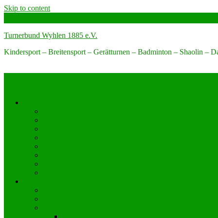
Skip to content
Turnerbund Wyhlen 1885 e.V.
Kindersport – Breitensport – Gerätturnen – Badminton – Shaolin – 
Der Verein
Über uns
Kontakt
Büro-Öffnungszeiten
Engagier dich bei uns!
Förderverein Turnerbund Wyhlen 1885 e.V.
Jugendvertreter
Unterstützen Sie Uns
Unsere Sponsoren
Sportangebot
Angebot nach Alter
Sportabzeichen
Allgemeinsport Kinder und Jugendliche
Eltern-Kind Turnen 2-4 Jahre