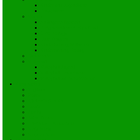
Kinder und Jugendliche
Erwachsene
Shaolin
Anfänger/Allgemein
Fortgeschrittene 3. Kyu-Grad
Ü 40 Freitags
Little Dragons
Kindertraining Mittwoch
Kindertraining Freitag
Taekwondo
Volleyball
Volleyball Jugend
Volleyball Erwachsene
Volleyball am Schulzentrum
Kursangebot
Yogilates
Pilates
Rückenfit (GKK)
Tabata
Zumba
Baby-Turnen
Hits4Kids – Kindertanz
Ninja Minis
Ninja Parkour