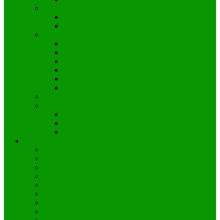
Rock’n’Roll
Kinder und Jugendliche
Erwachsene
Shaolin
Anfänger/Allgemein
Fortgeschrittene 3. Kyu-Grad
Ü 40 Freitags
Little Dragons
Kindertraining Mittwoch
Kindertraining Freitag
Taekwondo
Volleyball
Volleyball Jugend
Volleyball Erwachsene
Volleyball am Schulzentrum
Kursangebot
Yogilates
Pilates
Rückenfit (GKK)
Tabata
Zumba
Baby-Turnen
Hits4Kids – Kindertanz
Ninja Minis