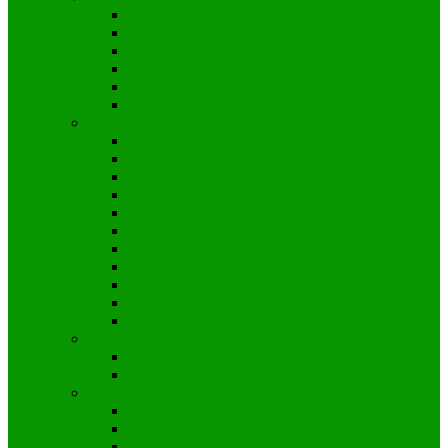
Eltern-Kind Turnen 2-4 Jahre
Sport & Spaß 4-6 Jahre
Sport & Spaß 6-8 Jahre
Mädchenturnen 3. und 4. Klasse
Mädchenturnen ab 5. Klasse
Akrobatik ab 5. Klasse
Breitensport Erwachsene
Step-Aerobic und Bodyforming
Faszien-Training
Power-Workout
Calisthenics Workout
Fitness-Gruppe
Seniorinnen
Donnerstags-Frauen
Dienstags-Männer
Dienstags-Frauen
Boule
Lauftreff
Badminton
Schüler und Jugendliche
Aktive und Hobbyspieler
Gerätturnen
Gerätturnen Mädchen ab 6 Jahre
Gerätturnen Mädchen ab 10 Jahren
Gerät & Turnen „Just 4 Fun“