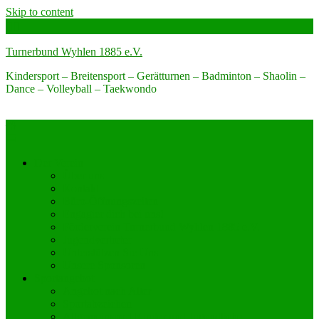
Skip to content
Turnerbund Wyhlen 1885 e.V.
Kindersport – Breitensport – Gerätturnen – Badminton – Shaolin –
Dance – Volleyball – Taekwondo
Der Verein
Über uns
Kontakt
Büro-Öffnungszeiten
Engagier dich bei uns!
Förderverein Turnerbund Wyhlen 1885 e.V.
Jugendvertreter
Unterstützen Sie Uns
Unsere Sponsoren
Sportangebot
Angebot nach Alter
Sportabzeichen
Allgemeinsport Kinder und Jugendliche