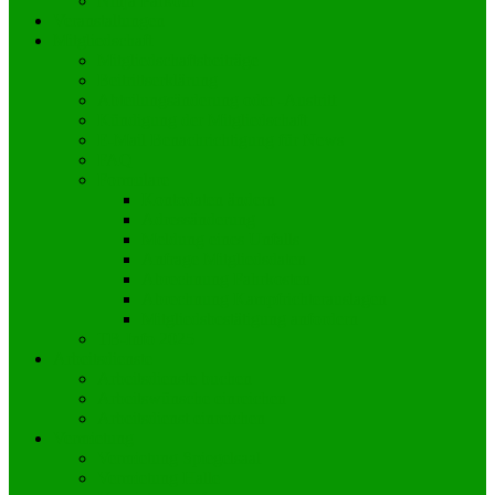
Ninja Parkour
Veranstaltungen
Mitgliedschaft
Mitgliedschaftsbeiträge
Beitrittserklärung
Abteilungsänderung oder -Austritt
Kündigung der Mitgliedschaft
E-Mail Benachrichtigung für News
FAQ
Formulare
Kontodaten ändern
Adressänderung
Meldung eines Unfalls
Anfrage Mitgliedsdaten
Abrechnung Fahrkosten
Abrechnung Kampfrichterauslagen
Mitgliedsbestätigung anfordern
TB-Info 2025
Arbeitsdienste
Arbeitsdienste buchen
Arbeitswünsche einreichen
Arbeitsdienst einreichen
Vermietung
Vermietung Spiegelsaal
Vermietung Halle