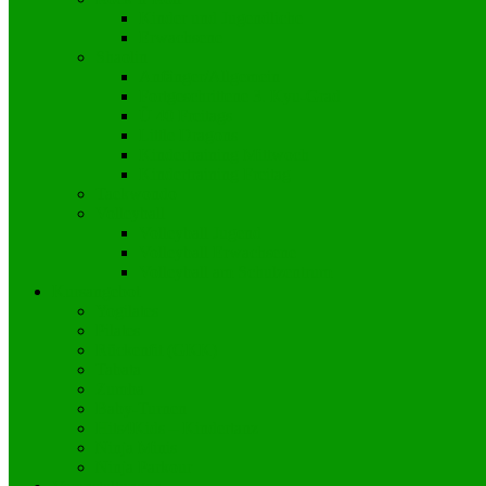
Kinder und Jugendliche
Erwachsene
Shaolin
Anfänger/Allgemein
Fortgeschrittene 3. Kyu-Grad
Ü 40 Freitags
Little Dragons
Kindertraining Mittwoch
Kindertraining Freitag
Taekwondo
Volleyball
Volleyball Jugend
Volleyball Erwachsene
Volleyball am Schulzentrum
Kursangebot
Yogilates
Pilates
Rückenfit (GKK)
Tabata
Zumba
Baby-Turnen
Hits4Kids – Kindertanz
Ninja Minis
Ninja Parkour