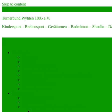
Skip to content
Turnerbund Wyhlen 1885 e.V.
Kindersport – Breitensport – Gerätturnen – Badminton – Shaolin – 
Der Verein
Über uns
Kontakt
Büro-Öffnungszeiten
Engagier dich bei uns!
Förderverein Turnerbund Wyhlen 1885 e.V.
Jugendvertreter
Unterstützen Sie Uns
Unsere Sponsoren
Sportangebot
Angebot nach Alter
Sportabzeichen
Allgemeinsport Kinder und Jugendliche
Eltern-Kind Turnen 2-4 Jahre