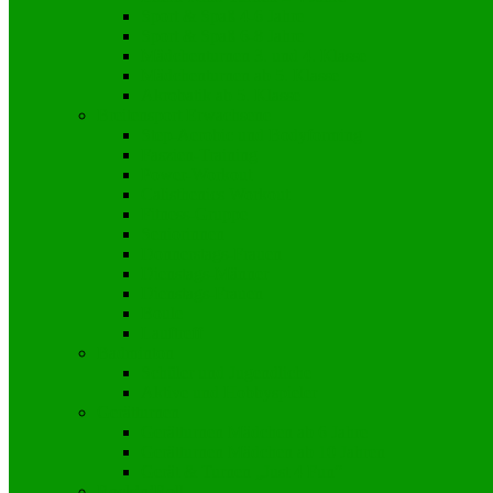
Sport & Spaß 4-6 Jahre
Sport & Spaß 6-8 Jahre
Mädchenturnen 3. und 4. Klasse
Mädchenturnen ab 5. Klasse
Akrobatik ab 5. Klasse
Breitensport Erwachsene
Step-Aerobic und Bodyforming
Faszien-Training
Power-Workout
Calisthenics Workout
Fitness-Gruppe
Seniorinnen
Donnerstags-Frauen
Dienstags-Männer
Dienstags-Frauen
Boule
Lauftreff
Badminton
Schüler und Jugendliche
Aktive und Hobbyspieler
Gerätturnen
Gerätturnen Mädchen ab 6 Jahre
Gerätturnen Mädchen ab 10 Jahren
Gerät & Turnen „Just 4 Fun“
Rock’n’Roll