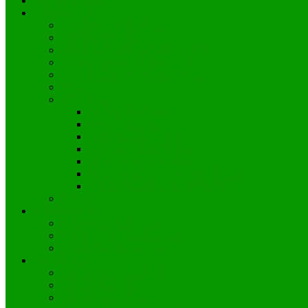
Veranstaltungen
Mitgliedschaft
Mitgliedschaftsbeiträge
Beitrittserklärung
Abteilungsänderung oder -Austritt
Kündigung der Mitgliedschaft
E-Mail Benachrichtigung für News
FAQ
Formulare
Kontodaten ändern
Adressänderung
Meldung eines Unfalls
Anfrage Mitgliedsdaten
Abrechnung Fahrkosten
Abrechnung Kampfrichterauslagen
Mitgliedsbestätigung anfordern
TB-Info 2025
Arbeitsdienste
Arbeitsdienste buchen
Arbeitswünsche einreichen
Arbeitsdienst einreichen
Vermietung
Vermietung Spiegelsaal
Vermietung Halle
Vermietungsanfrage