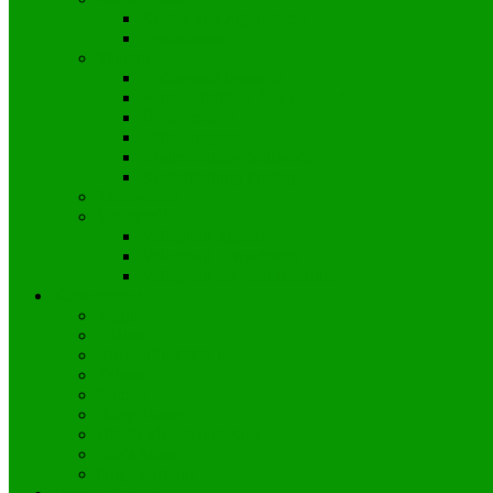
Kinder und Jugendliche
Erwachsene
Shaolin
Anfänger/Allgemein
Fortgeschrittene 3. Kyu-Grad
Ü 40 Freitags
Little Dragons
Kindertraining Mittwoch
Kindertraining Freitag
Taekwondo
Volleyball
Volleyball Jugend
Volleyball Erwachsene
Volleyball am Schulzentrum
Kursangebot
Yogilates
Pilates
Rückenfit (GKK)
Tabata
Zumba
Baby-Turnen
Hits4Kids – Kindertanz
Ninja Minis
Ninja Parkour