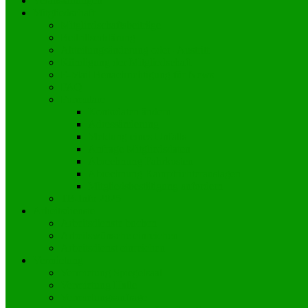
Veranstaltungen
Mitgliedschaft
Mitgliedschaftsbeiträge
Beitrittserklärung
Abteilungsänderung oder -Austritt
Kündigung der Mitgliedschaft
E-Mail Benachrichtigung für News
FAQ
Formulare
Kontodaten ändern
Adressänderung
Meldung eines Unfalls
Anfrage Mitgliedsdaten
Abrechnung Fahrkosten
Abrechnung Kampfrichterauslagen
Mitgliedsbestätigung anfordern
TB-Info 2025
Arbeitsdienste
Arbeitsdienste buchen
Arbeitswünsche einreichen
Arbeitsdienst einreichen
Vermietung
Vermietung Spiegelsaal
Vermietung Halle
Vermietungsanfrage