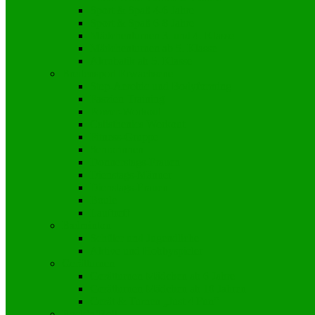
Sport & Spaß 4-6 Jahre
Sport & Spaß 6-8 Jahre
Mädchenturnen 3. und 4. Klasse
Mädchenturnen ab 5. Klasse
Akrobatik ab 5. Klasse
Breitensport Erwachsene
Step-Aerobic und Bodyforming
Faszien-Training
Power-Workout
Calisthenics Workout
Fitness-Gruppe
Seniorinnen
Donnerstags-Frauen
Dienstags-Männer
Dienstags-Frauen
Boule
Lauftreff
Badminton
Schüler und Jugendliche
Aktive und Hobbyspieler
Gerätturnen
Gerätturnen Mädchen ab 6 Jahre
Gerätturnen Mädchen ab 10 Jahren
Gerät & Turnen „Just 4 Fun“
Rock’n’Roll