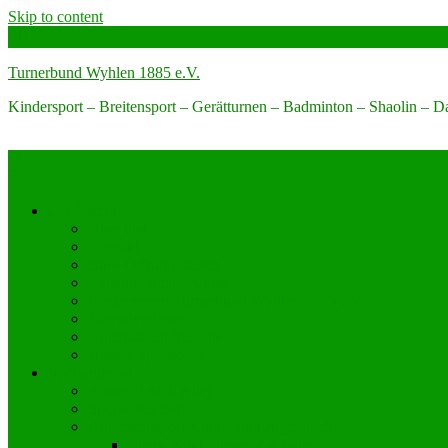
Skip to content
Turnerbund Wyhlen 1885 e.V.
Kindersport – Breitensport – Gerätturnen – Badminton – Shaolin – 
Der Verein
Über uns
Kontakt
Büro-Öffnungszeiten
Engagier dich bei uns!
Förderverein Turnerbund Wyhlen 1885 e.V.
Jugendvertreter
Unterstützen Sie Uns
Unsere Sponsoren
Sportangebot
Angebot nach Alter
Sportabzeichen
Allgemeinsport Kinder und Jugendliche
Eltern-Kind Turnen 2-4 Jahre