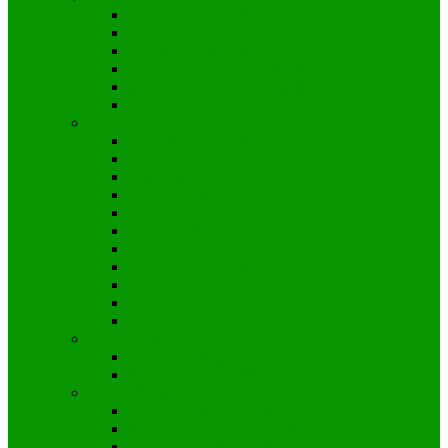
Eltern-Kind Turnen 2-4 Jahre
Sport & Spaß 4-6 Jahre
Sport & Spaß 6-8 Jahre
Mädchenturnen 3. und 4. Klasse
Mädchenturnen ab 5. Klasse
Akrobatik ab 5. Klasse
Breitensport Erwachsene
Step-Aerobic und Bodyforming
Faszien-Training
Power-Workout
Calisthenics Workout
Fitness-Gruppe
Seniorinnen
Donnerstags-Frauen
Dienstags-Männer
Dienstags-Frauen
Boule
Lauftreff
Badminton
Schüler und Jugendliche
Aktive und Hobbyspieler
Gerätturnen
Gerätturnen Mädchen ab 6 Jahre
Gerätturnen Mädchen ab 10 Jahren
Gerät & Turnen „Just 4 Fun“