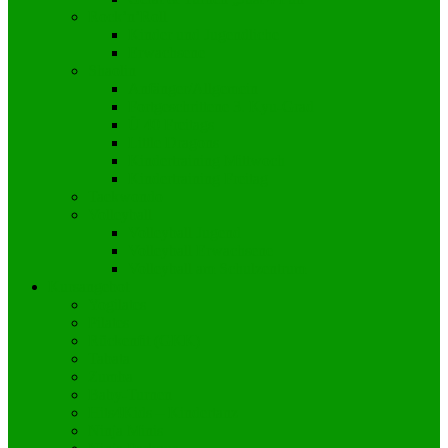
Rock’n’Roll
Kinder und Jugendliche
Erwachsene
Shaolin
Anfänger/Allgemein
Fortgeschrittene 3. Kyu-Grad
Ü 40 Freitags
Little Dragons
Kindertraining Mittwoch
Kindertraining Freitag
Taekwondo
Volleyball
Volleyball Jugend
Volleyball Erwachsene
Volleyball am Schulzentrum
Kursangebot
Yogilates
Pilates
Rückenfit (GKK)
Tabata
Zumba
Baby-Turnen
Hits4Kids – Kindertanz
Ninja Minis