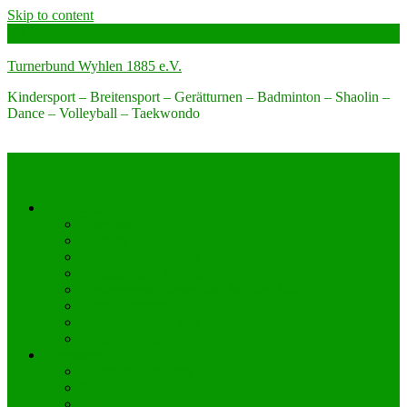
Skip to content
Turnerbund Wyhlen 1885 e.V.
Kindersport – Breitensport – Gerätturnen – Badminton – Shaolin –
Dance – Volleyball – Taekwondo
Der Verein
Über uns
Kontakt
Büro-Öffnungszeiten
Engagier dich bei uns!
Förderverein Turnerbund Wyhlen 1885 e.V.
Jugendvertreter
Unterstützen Sie Uns
Unsere Sponsoren
Sportangebot
Angebot nach Alter
Sportabzeichen
Allgemeinsport Kinder und Jugendliche