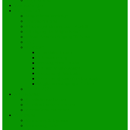
Ninja Parkour
Veranstaltungen
Mitgliedschaft
Mitgliedschaftsbeiträge
Beitrittserklärung
Abteilungsänderung oder -Austritt
Kündigung der Mitgliedschaft
E-Mail Benachrichtigung für News
FAQ
Formulare
Kontodaten ändern
Adressänderung
Meldung eines Unfalls
Anfrage Mitgliedsdaten
Abrechnung Fahrkosten
Abrechnung Kampfrichterauslagen
Mitgliedsbestätigung anfordern
TB-Info 2025
Arbeitsdienste
Arbeitsdienste buchen
Arbeitswünsche einreichen
Arbeitsdienst einreichen
Vermietung
Vermietung Spiegelsaal
Vermietung Halle