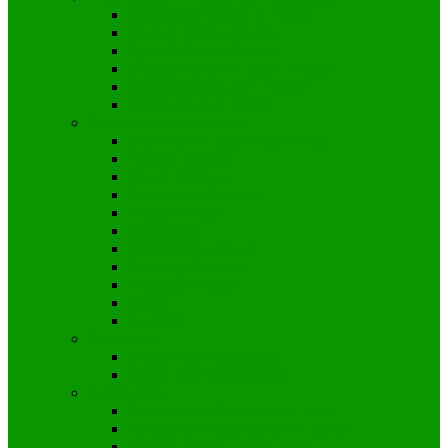
Eltern-Kind Turnen 2-4 Jahre
Sport & Spaß 4-6 Jahre
Sport & Spaß 6-8 Jahre
Mädchenturnen 3. und 4. Klasse
Mädchenturnen ab 5. Klasse
Akrobatik ab 5. Klasse
Breitensport Erwachsene
Step-Aerobic und Bodyforming
Faszien-Training
Power-Workout
Calisthenics Workout
Fitness-Gruppe
Seniorinnen
Donnerstags-Frauen
Dienstags-Männer
Dienstags-Frauen
Boule
Lauftreff
Badminton
Schüler und Jugendliche
Aktive und Hobbyspieler
Gerätturnen
Gerätturnen Mädchen ab 6 Jahre
Gerätturnen Mädchen ab 10 Jahren
Gerät & Turnen „Just 4 Fun“