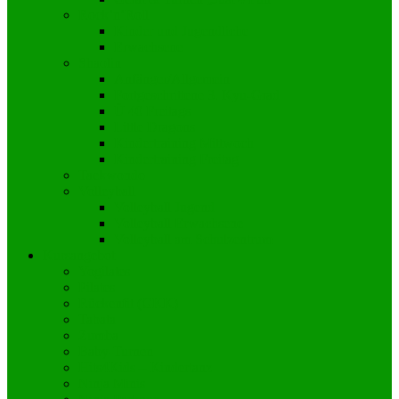
Rock’n’Roll
Kinder und Jugendliche
Erwachsene
Shaolin
Anfänger/Allgemein
Fortgeschrittene 3. Kyu-Grad
Ü 40 Freitags
Little Dragons
Kindertraining Mittwoch
Kindertraining Freitag
Taekwondo
Volleyball
Volleyball Jugend
Volleyball Erwachsene
Volleyball am Schulzentrum
Kursangebot
Yogilates
Pilates
Rückenfit (GKK)
Tabata
Zumba
Baby-Turnen
Hits4Kids – Kindertanz
Ninja Minis