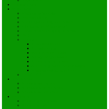
Ninja Parkour
Veranstaltungen
Mitgliedschaft
Mitgliedschaftsbeiträge
Beitrittserklärung
Abteilungsänderung oder -Austritt
Kündigung der Mitgliedschaft
E-Mail Benachrichtigung für News
FAQ
Formulare
Kontodaten ändern
Adressänderung
Meldung eines Unfalls
Anfrage Mitgliedsdaten
Abrechnung Fahrkosten
Abrechnung Kampfrichterauslagen
Mitgliedsbestätigung anfordern
TB-Info 2025
Arbeitsdienste
Arbeitsdienste buchen
Arbeitswünsche einreichen
Arbeitsdienst einreichen
Vermietung
Vermietung Spiegelsaal
Vermietung Halle