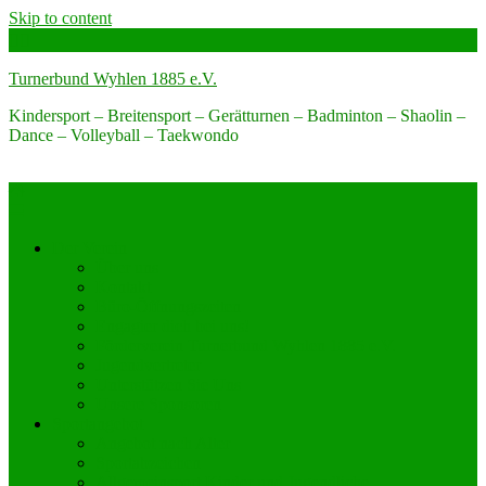
Skip to content
Turnerbund Wyhlen 1885 e.V.
Kindersport – Breitensport – Gerätturnen – Badminton – Shaolin –
Dance – Volleyball – Taekwondo
Der Verein
Über uns
Kontakt
Büro-Öffnungszeiten
Engagier dich bei uns!
Förderverein Turnerbund Wyhlen 1885 e.V.
Jugendvertreter
Unterstützen Sie Uns
Unsere Sponsoren
Sportangebot
Angebot nach Alter
Sportabzeichen
Allgemeinsport Kinder und Jugendliche