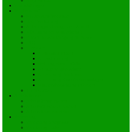
Ninja Parkour
Veranstaltungen
Mitgliedschaft
Mitgliedschaftsbeiträge
Beitrittserklärung
Abteilungsänderung oder -Austritt
Kündigung der Mitgliedschaft
E-Mail Benachrichtigung für News
FAQ
Formulare
Kontodaten ändern
Adressänderung
Meldung eines Unfalls
Anfrage Mitgliedsdaten
Abrechnung Fahrkosten
Abrechnung Kampfrichterauslagen
Mitgliedsbestätigung anfordern
TB-Info 2025
Arbeitsdienste
Arbeitsdienste buchen
Arbeitswünsche einreichen
Arbeitsdienst einreichen
Vermietung
Vermietung Spiegelsaal
Vermietung Halle