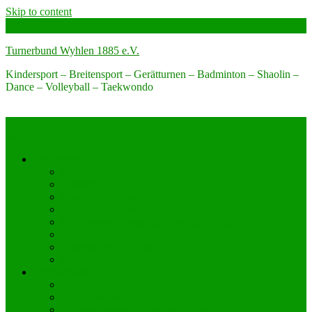
Skip to content
Turnerbund Wyhlen 1885 e.V.
Kindersport – Breitensport – Gerätturnen – Badminton – Shaolin –
Dance – Volleyball – Taekwondo
Der Verein
Über uns
Kontakt
Büro-Öffnungszeiten
Engagier dich bei uns!
Förderverein Turnerbund Wyhlen 1885 e.V.
Jugendvertreter
Unterstützen Sie Uns
Unsere Sponsoren
Sportangebot
Angebot nach Alter
Sportabzeichen
Allgemeinsport Kinder und Jugendliche