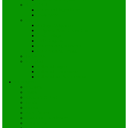
Rock’n’Roll
Kinder und Jugendliche
Erwachsene
Shaolin
Anfänger/Allgemein
Fortgeschrittene 3. Kyu-Grad
Ü 40 Freitags
Little Dragons
Kindertraining Mittwoch
Kindertraining Freitag
Taekwondo
Volleyball
Volleyball Jugend
Volleyball Erwachsene
Volleyball am Schulzentrum
Kursangebot
Yogilates
Pilates
Rückenfit (GKK)
Tabata
Zumba
Baby-Turnen
Hits4Kids – Kindertanz
Ninja Minis