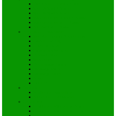
Eltern-Kind Turnen 2-4 Jahre
Sport & Spaß 4-6 Jahre
Sport & Spaß 6-8 Jahre
Mädchenturnen 3. und 4. Klasse
Mädchenturnen ab 5. Klasse
Akrobatik ab 5. Klasse
Breitensport Erwachsene
Step-Aerobic und Bodyforming
Faszien-Training
Power-Workout
Calisthenics Workout
Fitness-Gruppe
Seniorinnen
Donnerstags-Frauen
Dienstags-Männer
Dienstags-Frauen
Boule
Lauftreff
Badminton
Schüler und Jugendliche
Aktive und Hobbyspieler
Gerätturnen
Gerätturnen Mädchen ab 6 Jahre
Gerätturnen Mädchen ab 10 Jahren
Gerät & Turnen „Just 4 Fun“