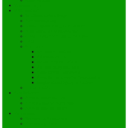
Ninja Parkour
Veranstaltungen
Mitgliedschaft
Mitgliedschaftsbeiträge
Beitrittserklärung
Abteilungsänderung oder -Austritt
Kündigung der Mitgliedschaft
E-Mail Benachrichtigung für News
FAQ
Formulare
Kontodaten ändern
Adressänderung
Meldung eines Unfalls
Anfrage Mitgliedsdaten
Abrechnung Fahrkosten
Abrechnung Kampfrichterauslagen
Mitgliedsbestätigung anfordern
TB-Info 2025
Arbeitsdienste
Arbeitsdienste buchen
Arbeitswünsche einreichen
Arbeitsdienst einreichen
Vermietung
Vermietung Spiegelsaal
Vermietung Halle