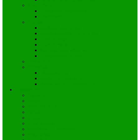
Rock’n’Roll
Kinder und Jugendliche
Erwachsene
Shaolin
Anfänger/Allgemein
Fortgeschrittene 3. Kyu-Grad
Ü 40 Freitags
Little Dragons
Kindertraining Mittwoch
Kindertraining Freitag
Taekwondo
Volleyball
Volleyball Jugend
Volleyball Erwachsene
Volleyball am Schulzentrum
Kursangebot
Yogilates
Pilates
Rückenfit (GKK)
Tabata
Zumba
Baby-Turnen
Hits4Kids – Kindertanz
Ninja Minis