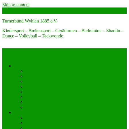
Skip to content
Turnerbund Wyhlen 1885 e.V.
Kindersport – Breitensport – Gerätturnen – Badminton – Shaolin –
Dance – Volleyball – Taekwondo
Der Verein
Über uns
Kontakt
Büro-Öffnungszeiten
Engagier dich bei uns!
Förderverein Turnerbund Wyhlen 1885 e.V.
Jugendvertreter
Unterstützen Sie Uns
Unsere Sponsoren
Sportangebot
Angebot nach Alter
Sportabzeichen
Allgemeinsport Kinder und Jugendliche