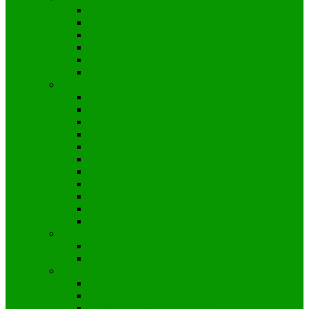
Eltern-Kind Turnen 2-4 Jahre
Sport & Spaß 4-6 Jahre
Sport & Spaß 6-8 Jahre
Mädchenturnen 3. und 4. Klasse
Mädchenturnen ab 5. Klasse
Akrobatik ab 5. Klasse
Breitensport Erwachsene
Step-Aerobic und Bodyforming
Faszien-Training
Power-Workout
Calisthenics Workout
Fitness-Gruppe
Seniorinnen
Donnerstags-Frauen
Dienstags-Männer
Dienstags-Frauen
Boule
Lauftreff
Badminton
Schüler und Jugendliche
Aktive und Hobbyspieler
Gerätturnen
Gerätturnen Mädchen ab 6 Jahre
Gerätturnen Mädchen ab 10 Jahren
Gerät & Turnen „Just 4 Fun“